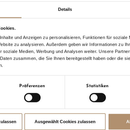
et – perfekt, um Ihren Wintertag in Lech ausklin
Details
ookies.
nhalte und Anzeigen zu personalisieren, Funktionen für soziale
Website zu analysieren. Außerdem geben wir Informationen zu I
Öffnungszeiten
Beleuchtete Abf
r soziale Medien, Werbung und Analysen weiter. Unsere Partner
9 bis 22 Uhr
Ja
 Daten zusammen, die Sie Ihnen bereitgestellt haben oder die s
n.
 zum Rodeln in Lech am Arlb
Präferenzen
Statistiken
f
h
s möglich?
f
h
leihen?
zulassen
Ausgewählt Cookies zulassen
A
f
h
im Rodeln beachtet werden?