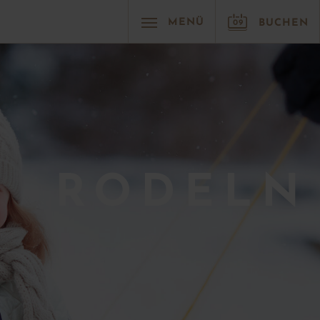
G
MENÜ
BUCHEN
09
RODELN