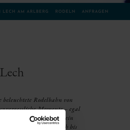
N LECH AM ARLBERG
RODELN
ANFRAGEN
 Lech
e beleuchtete
Rodelbahn
von
 unvergessliche Momente – egal
 Abenteuer, sondern auch ein
ien. Die Bahn ist täglich bis