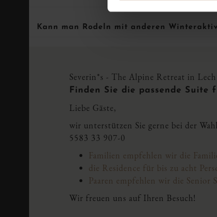
Kann man Rodeln mit anderen Winterakti
Severin*s - The Alpine Retreat in Lech
Finden Sie die passende Suite f
Liebe Gäste,
wir unterstützen Sie gerne bei der Wa
5583 33 907-0
Familien empfehlen wir die Famili
die Residence für bis zu acht Per
Paaren empfehlen wir die Senior S
Wir freuen uns auf Ihren Besuch!