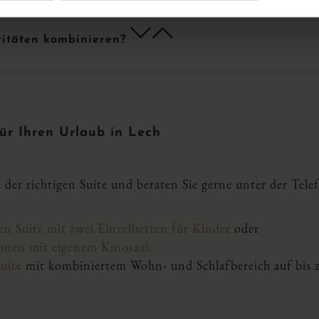
f
h
vitäten kombinieren?
ür Ihren Urlaub in Lech
hl der richtigen Suite und beraten Sie gerne unter der T
en Suite mit zwei Einzelbetten für Kinder
oder
sonen mit eigenem Kinosaal.
uite
mit kombiniertem Wohn- und Schlafbereich auf bis 