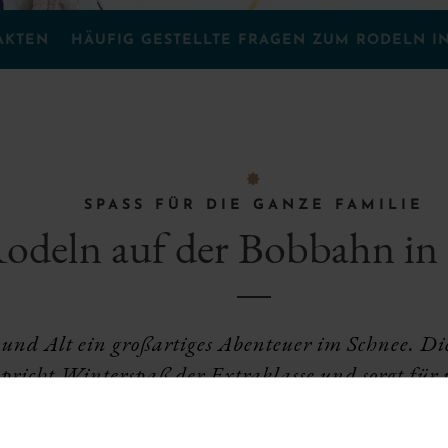
AKTEN
HÄUFIG GESTELLTE FRAGEN ZUM RODELN I
F
SPASS FÜR DIE GANZE FAMILIE
odeln auf der Bobbahn in
 und Alt ein großartiges Abenteuer im Schnee. Di
pricht Winterspaß der Extraklasse und sorgt für
t. Das Nachtrodeln ist nicht nur ein aufregendes
 für Paare und ein unvergesslicher Spaß für Famil