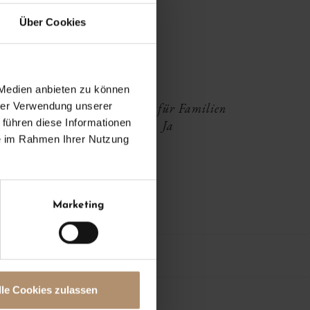
gen zu lassen.
mehr ...
Über Cookies
 Medien anbieten zu können
hrer Verwendung unserer
ahrt
Geeignet für Familien
 führen diese Informationen
Ja
ie im Rahmen Ihrer Nutzung
erg
Marketing
lle Cookies zulassen