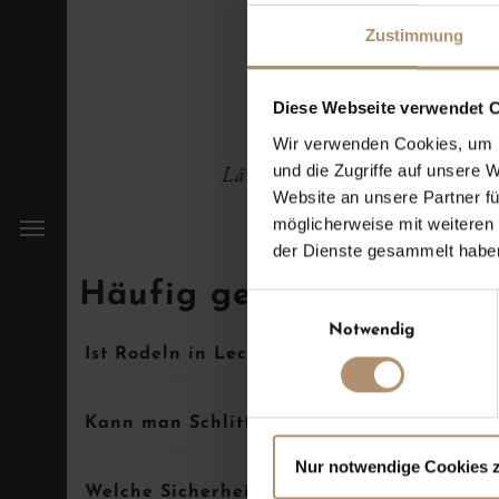
22 Uhr geöffn
Zustimmung
Diese Webseite verwendet C
Wir verwenden Cookies, um I
und die Zugriffe auf unsere 
Länge Rodelbahn
Website an unsere Partner fü
1,2 km
möglicherweise mit weiteren
der Dienste gesammelt habe
Häufig gestellte Fragen
Einwilligungsauswahl
Notwendig
Ist Rodeln in Lech am Arlberg auch abend
Kann man Schlitten oder Bobs vor Ort aus
Nur notwendige Cookies 
Welche Sicherheitsmaßnahmen sollten be