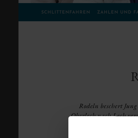
SCHLITTENFAHREN
ZAHLEN UND F
R
Rodeln beschert Jung
Oberlech nach
Lech
vers
ob bei Tag oder Nach
romantisches Highlight