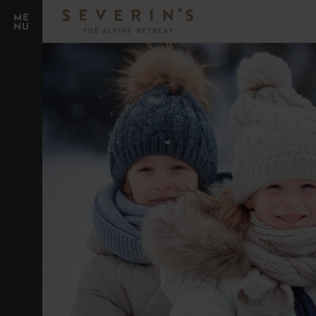
ME
NU