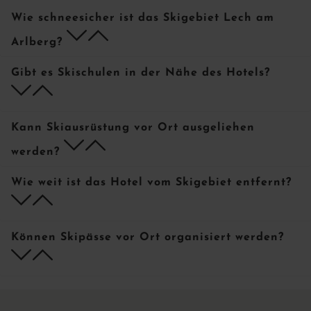
Wie schneesicher ist das Skigebiet Lech am
f
h
Arlberg?
Gibt es Skischulen in der Nähe des Hotels?
f
h
Kann Skiausrüstung vor Ort ausgeliehen
f
h
werden?
Wie weit ist das Hotel vom Skigebiet entfernt?
f
h
Können Skipässe vor Ort organisiert werden?
f
h