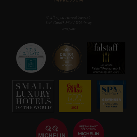
IMPRESSUM
© All rights reserved Severin's
Lech GmbH 2026 / Website by
ooniyo.de