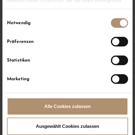
weiteren Daten zusammen, die Sie Ihnen bereitgestellt
haben oder die sie im Rahmen Ihrer Nutzung der Dienste
gesammelt haben.
Einwilligungsauswahl
Notwendig
Präferenzen
Statistiken
Marketing
Ausstattung
f
Alle Cookies zulassen
ab
€ 935
,- pro Nacht
Ausgewählt Cookies zulassen
VERFÜGBARKEIT PRÜFEN