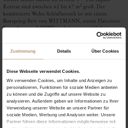
2
Retreat sind zwischen 62 bis 67 m
groß. Der
kombinierte Wohn-Schlafbereich ist mit einem
Boxspring-Bett von WITTMANN, einem Flatscreen-
Fernseher von LOEWE und einem gemütlichen
Essplatz sowie Möbel des italienischen Labels
MINOTTI ausgestattet. WLAN, die täglich
aufgefüllte Minibar, die Nespresso-Kaffeemaschine
Zustimmung
Details
Über Cookies
und die Teezubereitungsmöglichkeit nutzen Sie
kostenfrei.
Diese Webseite verwendet Cookies.
Wir verwenden Cookies, um Inhalte und Anzeigen zu
o
personalisieren, Funktionen für soziale Medien anbieten
zu können und die Zugriffe auf unsere Website zu
analysieren. Außerdem geben wir Informationen zu Ihrer
Verwendung unserer Website an unsere Partner für
soziale Medien, Werbung und Analysen weiter. Unsere
Partner führen diese Informationen möglicherweise mit